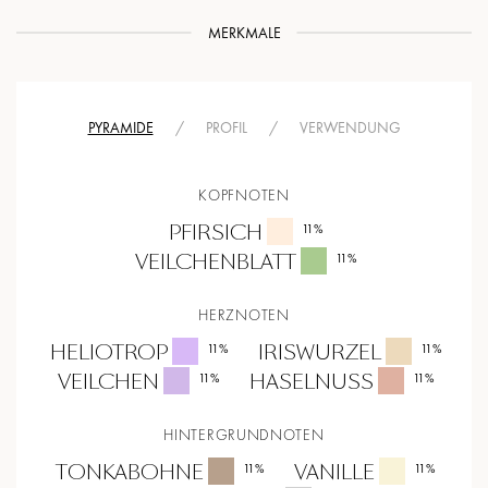
MERKMALE
PYRAMIDE
/
PROFIL
/
VERWENDUNG
KOPFNOTEN
PFIRSICH
11
%
VEILCHENBLATT
11
%
HERZNOTEN
HELIOTROP
IRISWURZEL
11
%
11
%
VEILCHEN
HASELNUSS
11
%
11
%
HINTERGRUNDNOTEN
TONKABOHNE
VANILLE
11
%
11
%