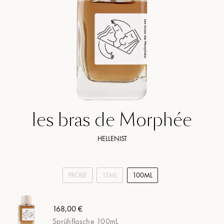
les bras de Morphée
HELLENIST
PROBE
15ML
100ML
168,00 €
Sprühflasche 100mL