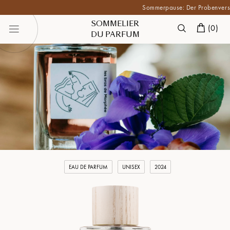
Sommerpause: Der Probenversand is
SOMMELIER
(
0
)
DU PARFUM
EAU DE PARFUM
UNISEX
2024