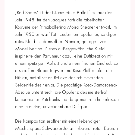
„Red Shoes“ ist der Name eines Ballettfilms aus dem
Jahr 1948, für den Jacques Fath die fabelhaften
Kostüme der Primaballerina Moira Shearer entwarf. Im
Jahr 1950 entwarf Fath zudem ein opulentes, seidiges
rotes Kleid mit demselben Namen, getragen vom
Model Bettina. Dieses außergewöhnliche Kleid
inspirierte den Parfümeur dazu, eine Duftkreation mit
einem spritzigen Auftakt und einem frischen Eindruck zu
erschaffen. Blauer Ingwer und Rosa Pfeffer rufen die
kühlen, metallischen Reflexe des schimmernden
Seidenkleides hervor. Die prächtige Rosa-Damascena-
Absolue unterstreicht die Opulenz des meisterhaft
komponierten Patchoulis, beide gemeinsam hinterlassen
eine intensive, unverkennbare Duftspur.
Die Komposition eröffnet mit einer lebendigen
Mischung aus Schwarzer Johannisbeere, roten Beeren