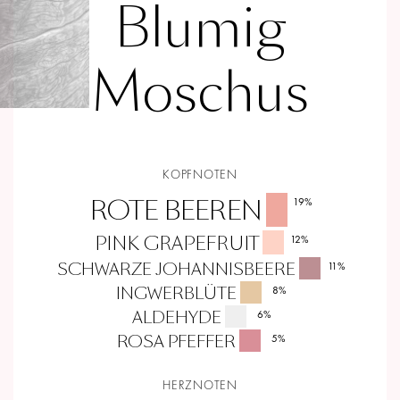
Blumig
Moschus
KOPFNOTEN
ROTE BEEREN
19
%
PINK GRAPEFRUIT
12
%
SCHWARZE JOHANNISBEERE
11
%
INGWERBLÜTE
8
%
ALDEHYDE
6
%
ROSA PFEFFER
5
%
HERZNOTEN