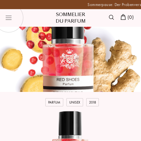
Sommerpause: Der Probenversand is
SOMMELIER
(
0
)
DU PARFUM
PARFUM
UNISEX
2018