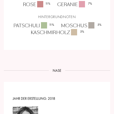
ROSE
GERANIE
11
%
7
%
HINTERGRUNDNOTEN
PATSCHULI
MOSCHUS
11
%
5
%
KASCHMIRHOLZ
5
%
NASE
JAHR DER ERSTELLUNG:
2018