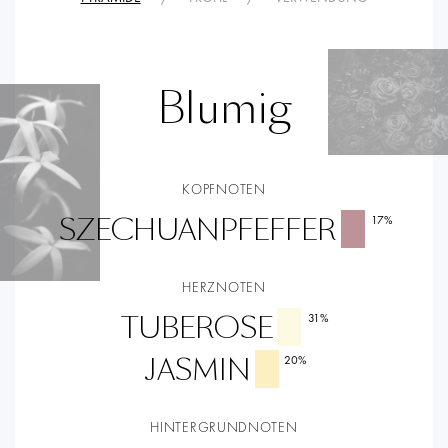
Blumig
KOPFNOTEN
SZECHUANPFEFFER
17
%
HERZNOTEN
TUBEROSE
31
%
JASMIN
20
%
HINTERGRUNDNOTEN