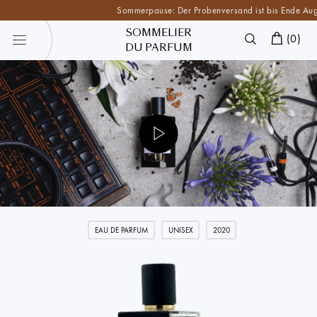
Sommerpause: Der Probenversand ist bis Ende August p
SOMMELIER
(
0
)
DU PARFUM
EAU DE PARFUM
UNISEX
2020