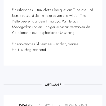
Ein erhabenes, ultraviolettes Bouquet aus Tuberose und
Jasmin verstärkt sich mit explosiven und wilden Timut -
Pfefferbeeren aus dem Himalaya. Vanille aus
Madagaskar und ein üppiger Moschus verstärken die
Vibrationen dieser euphorischen Mischung.
Ein narkotisches Blütenmeer - sinnlich, warme
Haut...süchtig machend...
MERKMALE
PYRAMIDE
/
PROFIL
/
VERWENDUNG