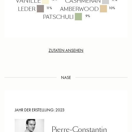
VANILLE
CASHMERAN
LEDER
AMBERWOOD
11
%
10
%
PATSCHULI
9
%
ZUTATEN ANSEHEN
NASE
JAHR DER ERSTELLUNG:
2023
Pierre-Constantin