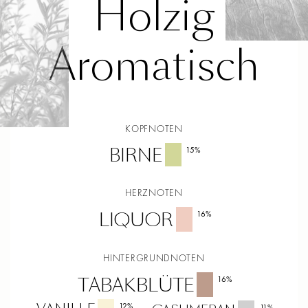
Holzig
Aromatisch
KOPFNOTEN
BIRNE
15
%
HERZNOTEN
LIQUOR
16
%
HINTERGRUNDNOTEN
TABAKBLÜTE
16
%
12
%
11
%