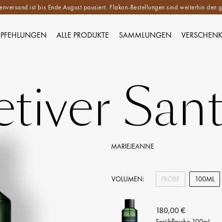
versand ist bis Ende August pausiert. Flakon-Bestellungen sind weiterhin de
PFEHLUNGEN
ALLE PRODUKTE
SAMMLUNGEN
VERSCHEN
etiver Sant
MARIEJEANNE
VOLUMEN:
PROBE
100ML
180,00 €
Sprühflasche 100mL