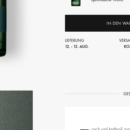
IN DEN WA
LIEFERUNG
VERS
12. - 15. AUG.
KO
GE
risch und kraftvoll z