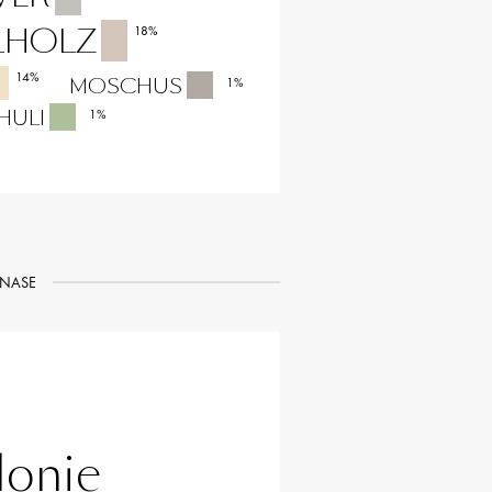
LHOLZ
18
%
14
%
MOSCHUS
1
%
HULI
1
%
NASE
donie