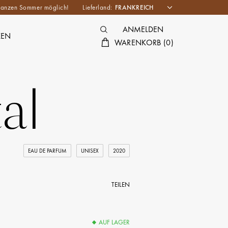
n ganzen Sommer möglich!
Lieferland:
ANMELDEN
KEN
WARENKORB
(
0
)
al
EAU DE PARFUM
UNISEX
2020
TEILEN
AUF LAGER