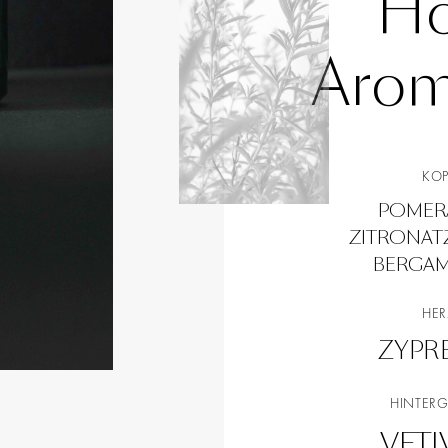
Ho
Arom
KO
POMER
ZITRONAT
BERGA
HE
ZYPR
HINTER
VETI