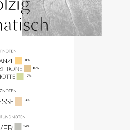
lzig
atisch
PFNOTEN
ANZE
11
%
ZITRONE
10
%
MOTTE
7
%
RZNOTEN
ESSE
14
%
GRUNDNOTEN
VER
24
%