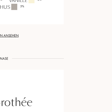
VANILLE
HUS
5
%
EN ANSEHEN
NASE
rothée