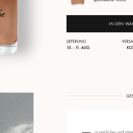
IN DEN WA
LIEFERUNG
VERS
10. - 11. AUG.
KO
GE
in sinnlicher und rät