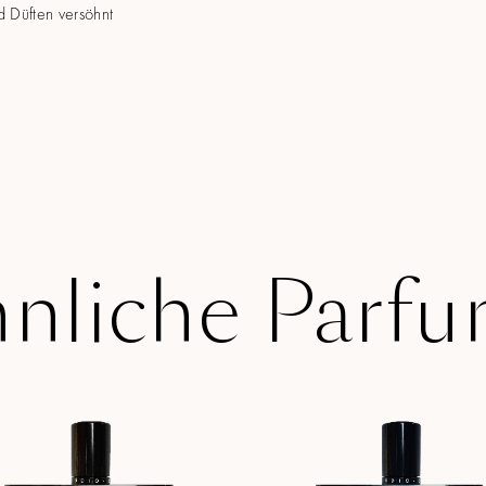
 Düften versöhnt
nliche Parf