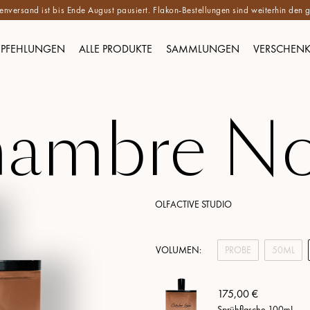
versand ist bis Ende August pausiert. Flakon-Bestellungen sind weiterhin de
PFEHLUNGEN
ALLE PRODUKTE
SAMMLUNGEN
VERSCHEN
ambre No
OLFACTIVE STUDIO
VOLUMEN:
PROBE
50ML
175,00 €
Sprühflasche 100mL