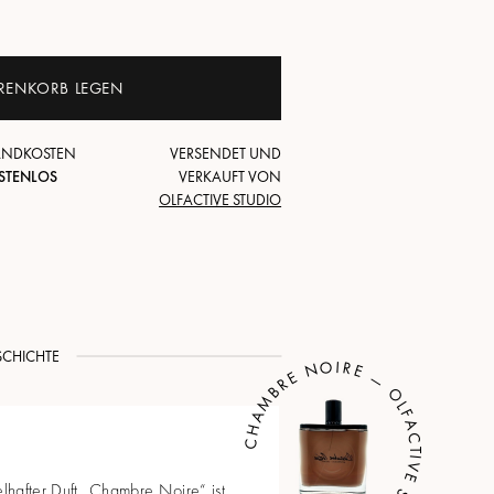
RENKORB LEGEN
ANDKOSTEN
VERSENDET UND
STENLOS
VERKAUFT VON
OLFACTIVE STUDIO
SCHICHTE
CHAMBRE NOIRE — OLFACTIVE STUDIO
selhafter Duft „Chambre Noire“ ist