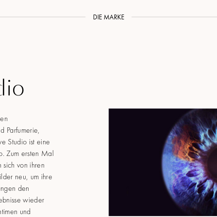
DIE MARKE
dio
hen
nd Parfumerie,
 Studio ist eine
io. Zum ersten Mal
 sich von ihren
ilder neu, um ihre
fangen den
ebnisse wieder
intimen und