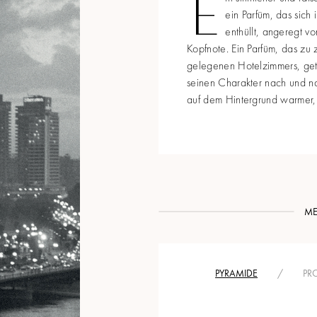
E
ein Parfüm, das sich
enthüllt, angeregt v
Kopfnote. Ein Parfüm, das zu zw
gelegenen Hotelzimmers, getei
seinen Charakter nach und na
auf dem Hintergrund warmer,
ME
PYRAMIDE
/
PRO