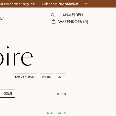
n ganzen Sommer möglich!
Lieferland:
ANMELDEN
KEN
WARENKORB
(
0
)
ire
EAU DE PARFUM
UNISEX
2011
100ML
TEILEN
AUF LAGER