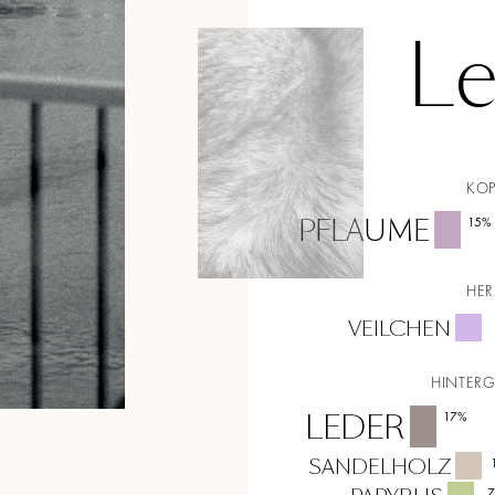
Le
KO
PFLAUME
15
%
HE
VEILCHEN
HINTER
LEDER
17
%
SANDELHOLZ
7