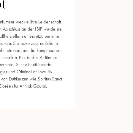
ot
rfümeur weckte ihre Leidenschaft
m Abschluss an der ISIP wurde sie
fherstellern unterstützt, um einen
wickeln. Sie bevorzugt natürliche
ombinationen, um die komplexeren
schaffen. Piot ist der Parfümeur
mamoto, Sunny Frutti Escada,
ler und Criminal of Love By
e von Duftkerzen wie Spiritus Sancti
Dorées für Annick Goutal.