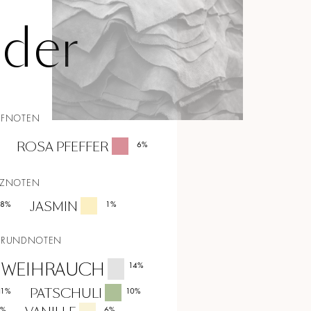
der
PFNOTEN
ROSA PFEFFER
6
%
RZNOTEN
JASMIN
8
%
1
%
GRUNDNOTEN
WEIHRAUCH
14
%
PATSCHULI
11
%
10
%
%
6
%