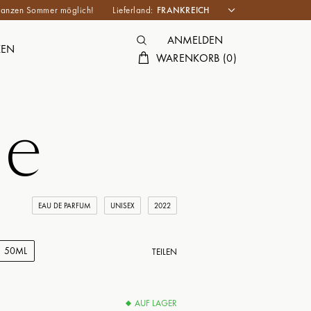
n ganzen Sommer möglich!
Lieferland:
ANMELDEN
KEN
WARENKORB
(
0
)
e
EAU DE PARFUM
UNISEX
2022
50ML
TEILEN
AUF LAGER