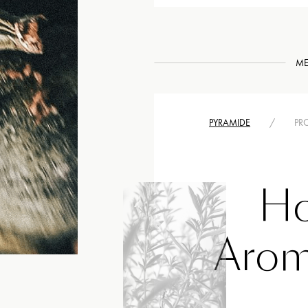
ME
PYRAMIDE
/
PRO
Ho
Arom