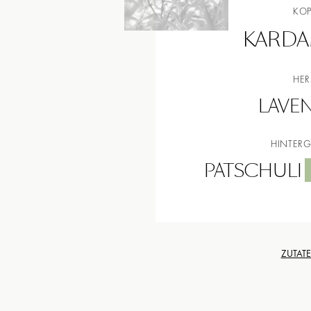
KO
KARD
HE
LAVE
HINTER
PATSCHULI
ZUTAT