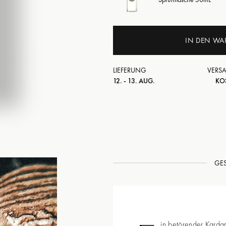
IN DEN WA
LIEFERUNG
VERS
12. - 13. AUG.
KO
GE
in betörender Karda