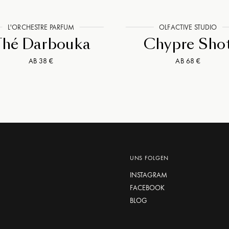
L'ORCHESTRE PARFUM
OLFACTIVE STUDIO
hé Darbouka
Chypre Sho
AB 38 €
AB 68 €
UNS FOLGEN
INSTAGRAM
FACEBOOK
BLOG