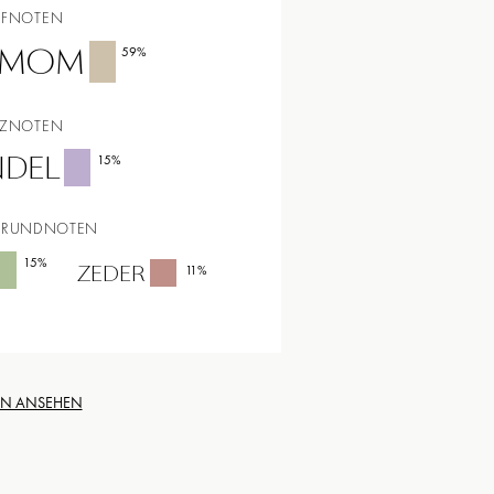
PFNOTEN
AMOM
59
%
RZNOTEN
NDEL
15
%
GRUNDNOTEN
15
%
ZEDER
11
%
EN ANSEHEN