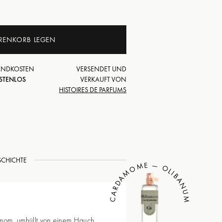
RENKORB LEGEN
ANDKOSTEN
VERSENDET UND
STENLOS
VERKAUFT VON
HISTOIRES DE PARFUMS
SCHICHTE
CARDAMOME — OLIBANUM
mom, umhüllt von einem Hauch