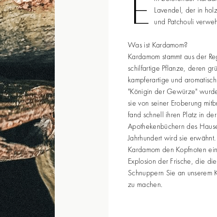
E
Lavendel, der in ho
und Patchouli verweh
Was ist Kardamom?
Kardamom stammt aus der Regi
schilfartige Pflanze, deren 
kampferartige und aromatisc
"Königin der Gewürze" wurd
sie von seiner Eroberung mitb
fand schnell ihren Platz in d
Apothekenbüchern des Haus
Jahrhundert wird sie erwähnt. 
Kardamom den Kopfnoten eine 
Explosion der Frische, die di
Schnuppern Sie an unserem K
zu machen.