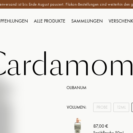
versand ist bis Ende August pausiert. Flakon-Bestellungen sind weiterhin de
PFEHLUNGEN
ALLE PRODUKTE
SAMMLUNGEN
VERSCHEN
Cardamom
OLIBANUM
VOLUMEN:
PROBE
12ML
87,00 €
Sprühflasche 50mL