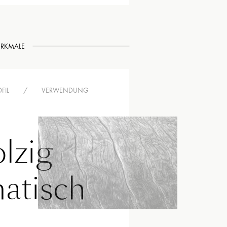
RKMALE
FIL
/
VERWENDUNG
lzig
atisch