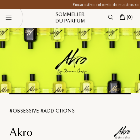
Pausa estival: el envío de muestras se sus
SOMMELIER
(
0
)
DU PARFUM
#
OBSESSIVE
#
ADDICTIONS
Akro