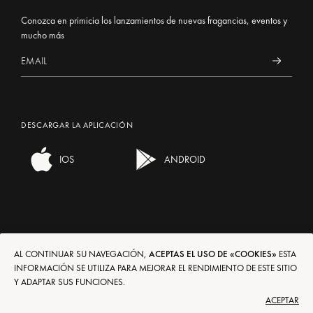
Conozca en primicia los lanzamientos de nuevas fragancias, eventos y
mucho más
DESCARGAR LA APLICACIÓN
IOS
ANDROID
AL CONTINUAR SU NAVEGACIÓN,
ACEPTAS EL USO DE «COOKIES»
ESTA
ENVÍOS/DEVOLUCIONES
EN
FR
DE
IT
ES
INFORMACIÓN SE UTILIZA PARA MEJORAR EL RENDIMIENTO DE ESTE SITIO
Y ADAPTAR SUS FUNCIONES.
CONDICIONES DE USO
€
$
£
ACEPTAR