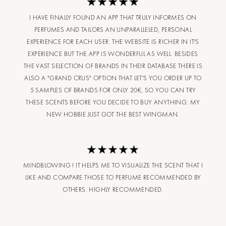
I HAVE FINALLY FOUND AN APP THAT TRULY INFORMES ON
PERFUMES AND TAILORS AN UNPARALLELED, PERSONAL
EXPERIENCE FOR EACH USER. THE WEBSITE IS RICHER IN IT'S
EXPERIENCE BUT THE APP IS WONDERFUL AS WELL. BESIDES
THE VAST SELECTION OF BRANDS IN THEIR DATABASE THERE IS
ALSO A "GRAND CRUS" OPTION THAT LET'S YOU ORDER UP TO
5 SAMPLES OF BRANDS FOR ONLY 20€, SO YOU CAN TRY
THESE SCENTS BEFORE YOU DECIDE TO BUY ANYTHING. MY
NEW HOBBIE JUST GOT THE BEST WINGMAN.
MINDBLOWING ! IT HELPS ME TO VISUALIZE THE SCENT THAT I
LIKE AND COMPARE THOSE TO PERFUME RECOMMENDED BY
OTHERS. HIGHLY RECOMMENDED.