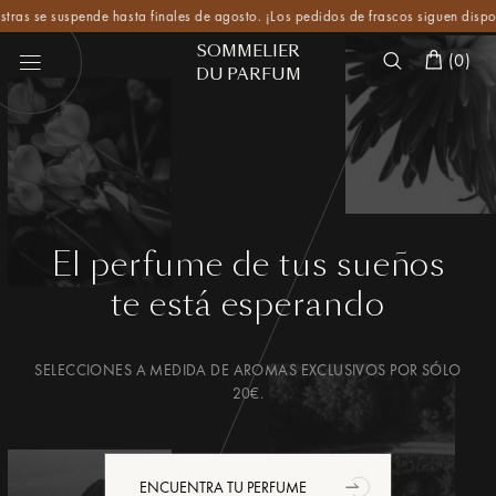
 se suspende hasta finales de agosto. ¡Los pedidos de frascos siguen disponibles
SOMMELIER
(
0
)
DU PARFUM
El perfume de tus sueños
te está esperando
SELECCIONES A MEDIDA DE AROMAS EXCLUSIVOS POR SÓLO
20€.
ENCUENTRA TU PERFUME