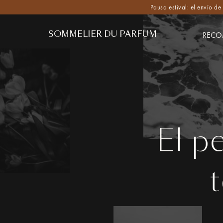
Pausa estival: el envío d
SOMMELIER DU PARFUM
RECO
El p