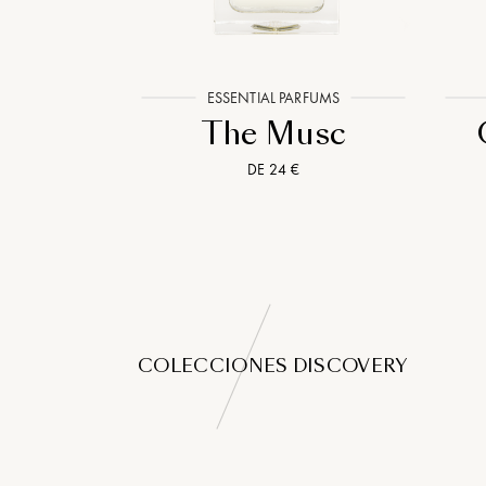
TEAU
ESSENTIAL PARFUMS
rs
The Musc
ines
DE 24 €
COLECCIONES DISCOVERY