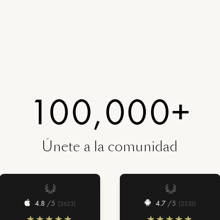
100,000+
Únete a la comunidad
4.8
/5
4.7
/5
(
2623
)
(
2532
)