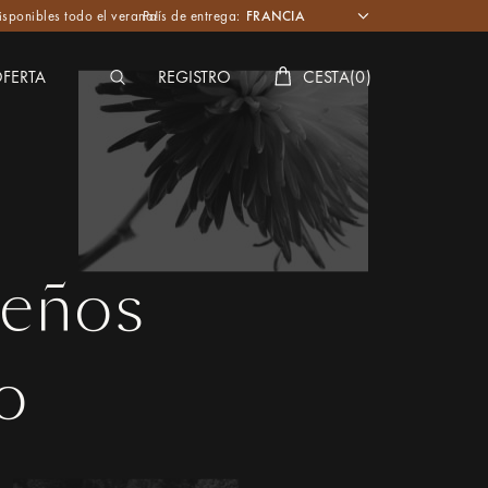
isponibles todo el verano!
País de entrega:
FERTA
REGISTRO
CESTA
(
0
)
ueños
o