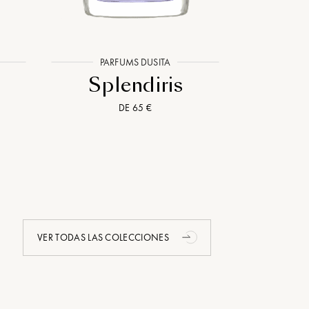
PARFUMS DUSITA
MA
Splendiris
Brum
DE 65 €
VER TODAS LAS COLECCIONES