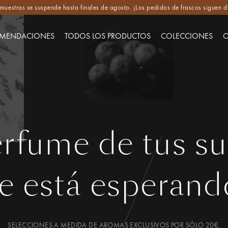
e muestras se suspende hasta finales de agosto. ¡Los pedidos de frascos siguen d
MENDACIONES
TODOS LOS PRODUCTOS
COLECCIONES
O
erfume de tus s
te está esperand
SELECCIONES A MEDIDA DE AROMAS EXCLUSIVOS POR SÓLO 20€.