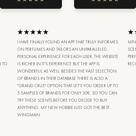
I HAVE FINALLY FOUND AN APP THAT TRULY INFORMES
MIN
ON PERFUMES AND TAILORS AN UNPARALLELED,
SCE
PERSONAL EXPERIENCE FOR EACH USER. THE WEBSITE
PER
N TO
IS RICHER IN IT'S EXPERIENCE BUT THE APP IS
RE
WONDERFUL AS WELL. BESIDES THE VAST SELECTION
OF BRANDS IN THEIR DATABASE THERE IS ALSO A
"GRAND CRUS" OPTION THAT LET'S YOU ORDER UP TO
5 SAMPLES OF BRANDS FOR ONLY 20€, SO YOU CAN
TRY THESE SCENTS BEFORE YOU DECIDE TO BUY
ANYTHING. MY NEW HOBBIE JUST GOT THE BEST
WINGMAN.