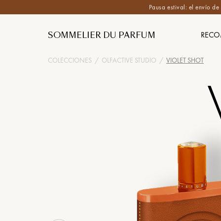
Pausa estival: el envío d
SOMMELIER DU PARFUM
RECO
COLECCIONES
/
OLFACTIVE STUDIO
/
VIOLET SHOT