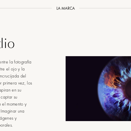
LA MARCA
dio
ntre la fotografía
re el ojo y la
encrucijada del
or primera vez, los
spiran en su
 captar su
an el momento y
 Imaginar una
imágenes y
porales.