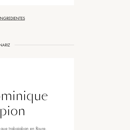
 INGREDIENTES
NARIZ
minique
pion
 que trabajaban en Roure,