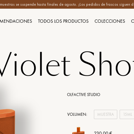
e muestras se suspende hasta finales de agosto. ¡Los pedidos de frascos siguen d
MENDACIONES
TODOS LOS PRODUCTOS
COLECCIONES
O
Violet Sho
OLFACTIVE STUDIO
VOLUMEN:
MUESTRA
15ML
230,00 €