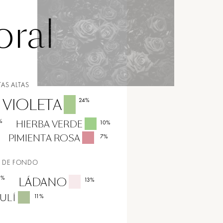
oral
AS ALTAS
 VIOLETA
24
%
%
HIERBA VERDE
10
%
PIMIENTA ROSA
7
%
 DE FONDO
5
%
LÁDANO
13
%
ULÍ
11
%