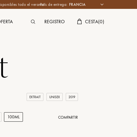
isponibles todo el verano!
País de entrega:
FERTA
REGISTRO
CESTA
(
0
)
t
EXTRAIT
UNISEX
2019
100ML
COMPARTIR