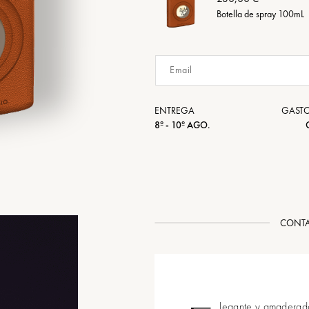
Botella de spray 100mL
ENTREGA
GASTO
8º - 10º AGO.
CONTA
legante y amaderada