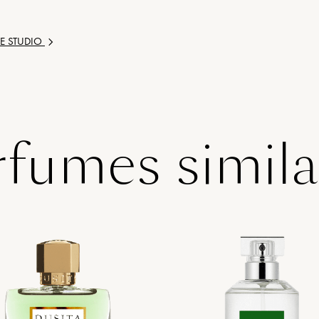
E STUDIO
rfumes simila