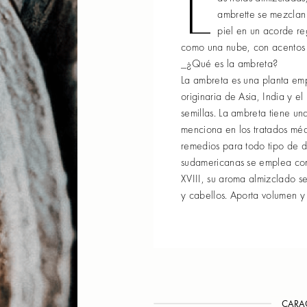
L
ambrette se mezclan 
piel en un acorde re
como una nube, con acentos d
_¿Qué es la ambreta?
La ambreta es una planta emp
originaria de Asia, India y el
semillas. La ambreta tiene un
menciona en los tratados méd
remedios para todo tipo de do
sudamericanas se emplea como 
XVIII, su aroma almizclado s
y cabellos. Aporta volumen y 
CARAC