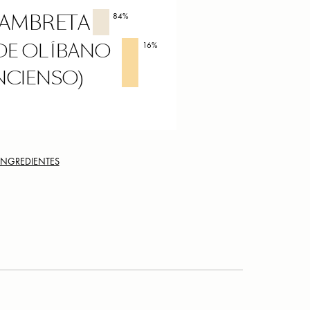
 AMBRETA
84
%
DE OLÍBANO
16
%
NCIENSO)
 INGREDIENTES