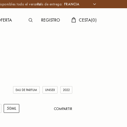
isponibles todo el verano!
País de entrega:
FERTA
REGISTRO
CESTA
(
0
)
EAU DE PARFUM
UNISEX
2022
50ML
COMPARTIR