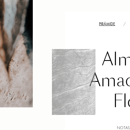
PIRÁMIDE
/
Alm
Amad
Fl
NOTAS