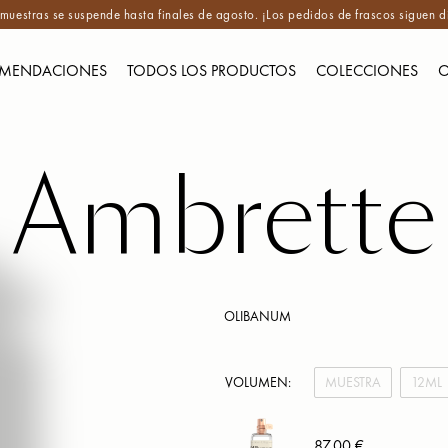
e muestras se suspende hasta finales de agosto. ¡Los pedidos de frascos siguen d
MENDACIONES
TODOS LOS PRODUCTOS
COLECCIONES
O
Ambrette
OLIBANUM
VOLUMEN:
MUESTRA
12ML
87,00 €