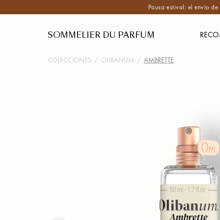
Pausa estival: el envío d
SOMMELIER DU PARFUM
RECO
COLECCIONES
/
OLIBANUM
/
AMBRETTE