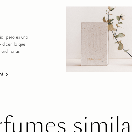
ría, pero es uno
e dicen lo que
 ordinarias.
UM
rfumes simila