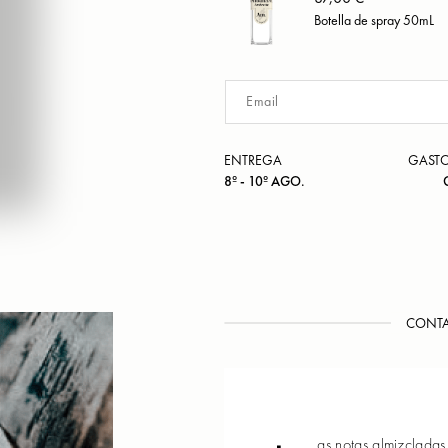
Botella de spray 50mL
ENTREGA
GASTO
8º - 10º AGO.
CONTA
as notas almizcladas