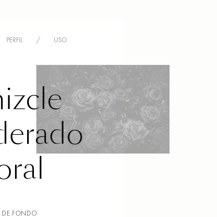
PERFIL
/
USO
izcle
erado
oral
 DE FONDO