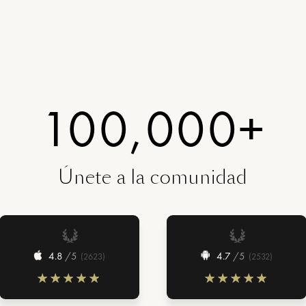
100,000+
Únete a la comunidad
4.8
/5
4.7
/5
(
2623
)
(
2532
)