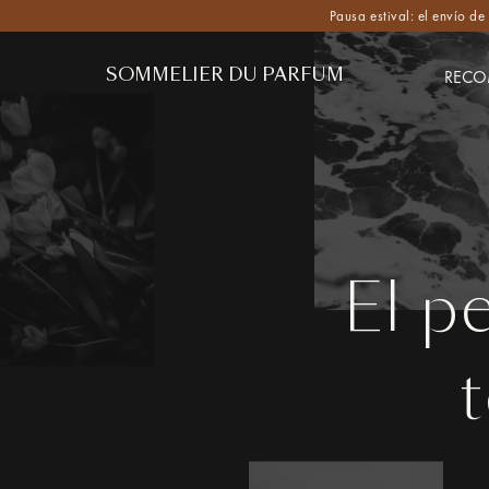
Pausa estival: el envío d
SOMMELIER DU PARFUM
RECO
El p