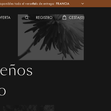
isponibles todo el verano!
País de entrega:
FERTA
REGISTRO
CESTA
(
0
)
ueños
o