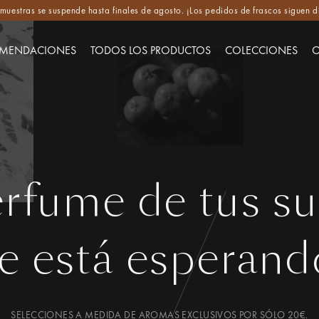
e muestras se suspende hasta finales de agosto. ¡Los pedidos de frascos siguen d
MENDACIONES
TODOS LOS PRODUCTOS
COLECCIONES
O
erfume de tus s
te está esperand
SELECCIONES A MEDIDA DE AROMAS EXCLUSIVOS POR SÓLO 20€.