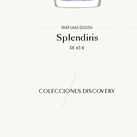
COURTE
PARFUMS DUSITA
iss
Splendiris
DE 65 €
COLECCIONES DISCOVERY