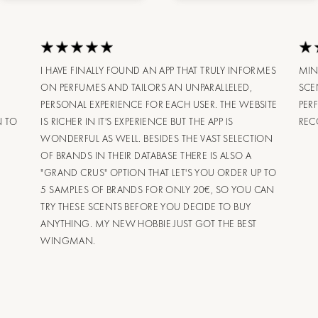
I HAVE FINALLY FOUND AN APP THAT TRULY INFORMES
MIN
ON PERFUMES AND TAILORS AN UNPARALLELED,
SCE
PERSONAL EXPERIENCE FOR EACH USER. THE WEBSITE
PER
N TO
IS RICHER IN IT'S EXPERIENCE BUT THE APP IS
RE
WONDERFUL AS WELL. BESIDES THE VAST SELECTION
OF BRANDS IN THEIR DATABASE THERE IS ALSO A
"GRAND CRUS" OPTION THAT LET'S YOU ORDER UP TO
5 SAMPLES OF BRANDS FOR ONLY 20€, SO YOU CAN
TRY THESE SCENTS BEFORE YOU DECIDE TO BUY
ANYTHING. MY NEW HOBBIE JUST GOT THE BEST
WINGMAN.