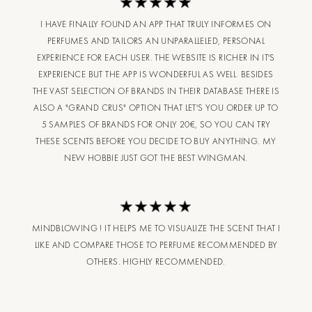
I HAVE FINALLY FOUND AN APP THAT TRULY INFORMES ON
PERFUMES AND TAILORS AN UNPARALLELED, PERSONAL
EXPERIENCE FOR EACH USER. THE WEBSITE IS RICHER IN IT'S
EXPERIENCE BUT THE APP IS WONDERFUL AS WELL. BESIDES
THE VAST SELECTION OF BRANDS IN THEIR DATABASE THERE IS
ALSO A "GRAND CRUS" OPTION THAT LET'S YOU ORDER UP TO
5 SAMPLES OF BRANDS FOR ONLY 20€, SO YOU CAN TRY
THESE SCENTS BEFORE YOU DECIDE TO BUY ANYTHING. MY
NEW HOBBIE JUST GOT THE BEST WINGMAN.
MINDBLOWING ! IT HELPS ME TO VISUALIZE THE SCENT THAT I
LIKE AND COMPARE THOSE TO PERFUME RECOMMENDED BY
OTHERS. HIGHLY RECOMMENDED.