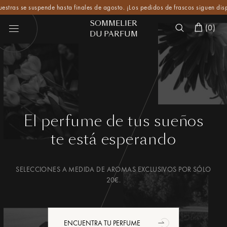
as se suspende hasta finales de agosto. ¡Los pedidos de frascos siguen disponibl
SOMMELIER
(
0
)
DU PARFUM
El perfume de tus sueños
te está esperando
SELECCIONES A MEDIDA DE AROMAS EXCLUSIVOS POR SÓLO
20€.
ENCUENTRA TU PERFUME