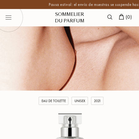
Pausa estival: el envío de muestras se suspende hasta f
SOMMELIER
(
0
)
DU PARFUM
EAU DE TOILETTE
UNISEX
2021