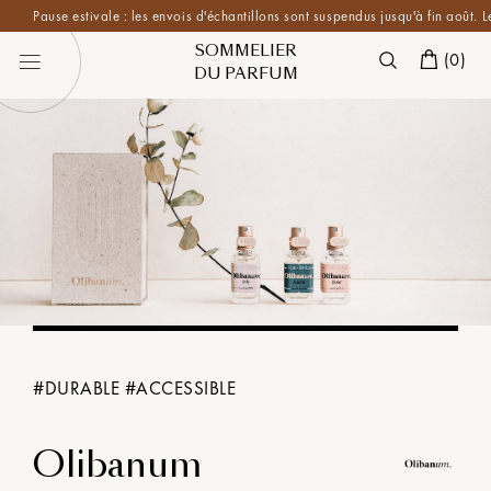
Pause estivale : les envois d'échantillons sont suspendus jusqu'à fin août. Les c
SOMMELIER
(
0
)
DU PARFUM
#
DURABLE
#
ACCESSIBLE
Olibanum