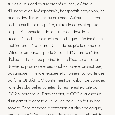
sur les autels dédiés aux divinités d’Inde, d’Afrique,
d’Europe et de Mésopotamie, transportait, croyait-on, les
prières des rites sacrés ou profanes. Aujourd'hui encore,
l’oliban purifie l’atmosphère, relaxe le corps et apaise
l’esprit. Fil conducteur de la collection, dévoilé ou
accentué, l’oliban s’associe dans chaque création à une
matière première phare. De l’Inde jusqu’à la corne de
l’Afrique, en passant par le Sultanat d’Oman, la résine
d’oliban est obtenue par incision de l’écorce de l’arbre
Boswellia pour révéler ses tonalités boisée, aromatique,
balsamique, minérale, épicée et citronnée. La totalité des
parfums OLIBANUM contiennent de l’oliban de Somalie,
l'une des plus belles variétés. La résine est extraite au
CO2 supercritique. Dans cet état, le CO2 a la viscosité
d’un gaz et la densité d’un liquide ce qui en fait un bon
solvant. Cette méthode d’extraction est plus écologique,
car elle ne génère ni gaz à effet de serre ni polluant. Elle