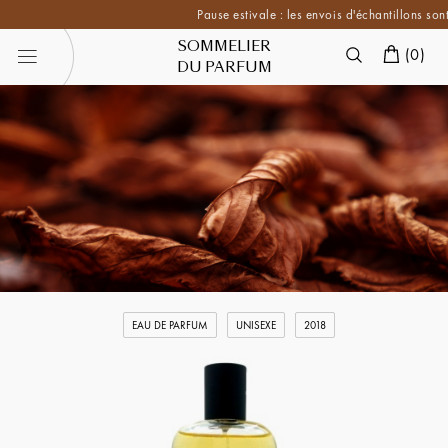
Pause estivale : les envois d'échantillons sont s
SOMMELIER
(
0
)
DU PARFUM
EAU DE PARFUM
UNISEXE
2018