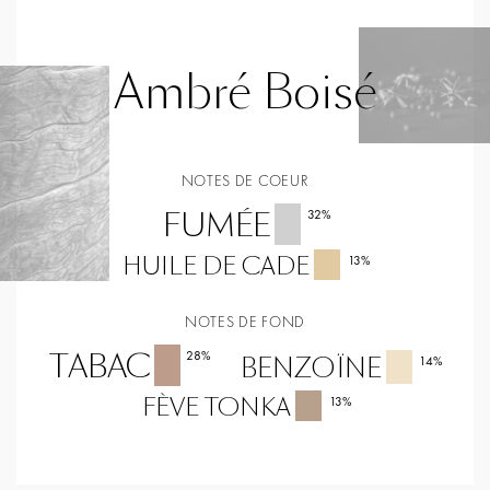
Ambré Boisé
NOTES DE COEUR
FUMÉE
32
%
HUILE DE CADE
13
%
NOTES DE FOND
TABAC
28
%
BENZOÏNE
14
%
FÈVE TONKA
13
%