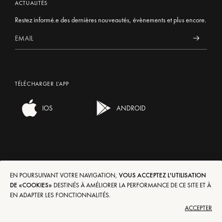
ACTUALITÉS
Restez informé.e des dernières nouveautés, évènements et plus encore.
TÉLÉCHARGER L’APP
IOS
ANDROID
EN POURSUIVANT VOTRE NAVIGATION,
VOUS ACCEPTEZ L'UTILISATION
LIVRAISONS/RETOURS
EN
FR
DE
IT
ES
DE «COOKIES»
DESTINÉS À AMÉLIORER LA PERFORMANCE DE CE SITE ET À
EN ADAPTER LES FONCTIONNALITÉS.
CGV
€
$
£
ACCEPTER