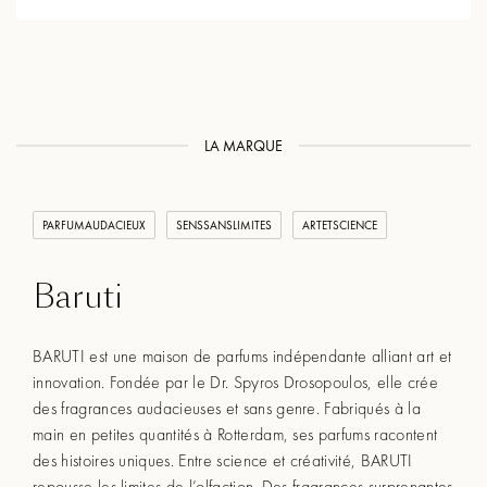
LA MARQUE
PARFUMAUDACIEUX
SENSSANSLIMITES
ARTETSCIENCE
Baruti
BARUTI est une maison de parfums indépendante alliant art et
innovation. Fondée par le Dr. Spyros Drosopoulos, elle crée
des fragrances audacieuses et sans genre. Fabriqués à la
main en petites quantités à Rotterdam, ses parfums racontent
des histoires uniques. Entre science et créativité, BARUTI
repousse les limites de l’olfaction. Des fragrances surprenantes