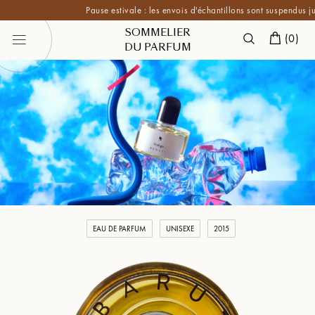
Pause estivale : les envois d'échantillons sont suspendus jusqu
SOMMELIER
(
0
)
DU PARFUM
EAU DE PARFUM
UNISEXE
2015