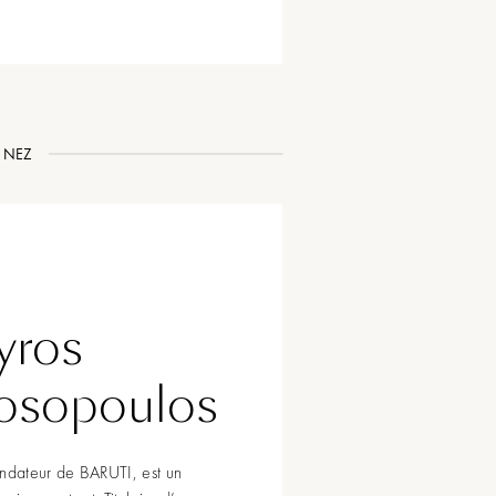
NEZ
yros
osopoulos
ondateur de BARUTI, est un