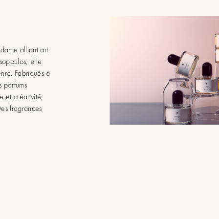
ante alliant art
sopoulos, elle
nre. Fabriqués à
s parfums
e et créativité,
Des fragrances