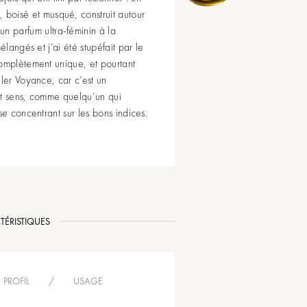
, boisé et musqué, construit autour
un parfum ultra-féminin à la
élangés et j’ai été stupéfait par le
complètement unique, et pourtant
eler Voyance, car c’est un
nt sens, comme quelqu’un qui
se concentrant sur les bons indices.
TÉRISTIQUES
PROFIL
/
USAGE