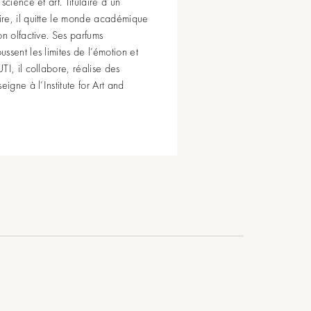
science et art. Titulaire d’un
re, il quitte le monde académique
on olfactive. Ses parfums
ssent les limites de l’émotion et
TI, il collabore, réalise des
eigne à l’Institute for Art and