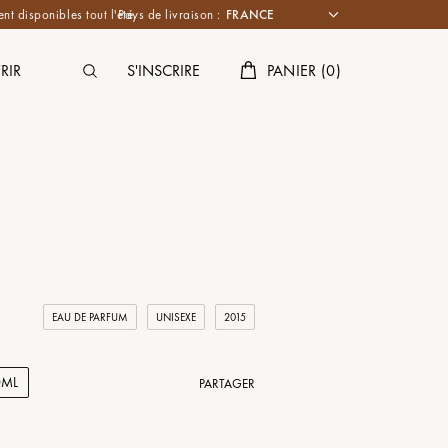
nt disponibles tout l'été.
Pays de livraison :
RIR
S'INSCRIRE
PANIER
(
0
)
EAU DE PARFUM
UNISEXE
2015
0ML
PARTAGER