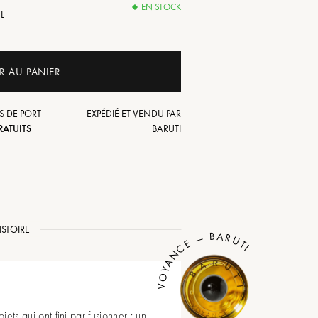
EN STOCK
mL
R AU PANIER
S DE PORT
EXPÉDIÉ ET VENDU PAR
RATUITS
BARUTI
ISTOIRE
VOYANCE — BARUTI
jets qui ont fini par fusionner : un