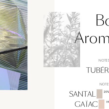
B
Arom
NOTES
TUBÉR
NOTE
SANTAL
20
GAÏAC
1