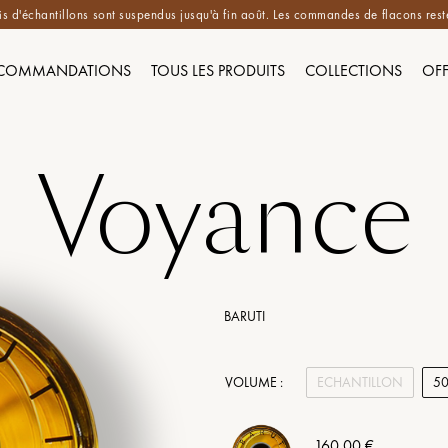
is d'échantillons sont suspendus jusqu'à fin août. Les commandes de flacons reste
COMMANDATIONS
TOUS LES PRODUITS
COLLECTIONS
OFF
Voyance
BARUTI
VOLUME :
ECHANTILLON
5
160,00 €