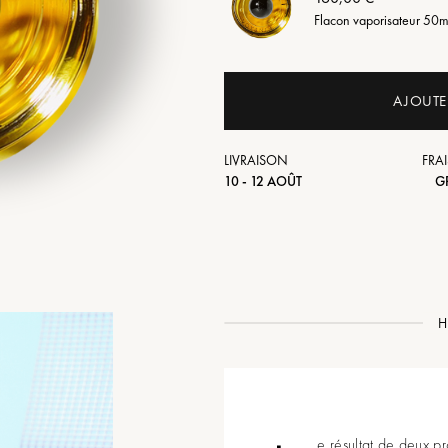
Flacon vaporisateur 50
AJOUTE
LIVRAISON
FRAI
10 - 12 AOÛT
G
H
e résultat de deux pro