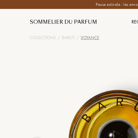
Pause estivale : les envo
SOMMELIER DU PARFUM
RE
COLLECTIONS
/
BARUTI
/
VOYANCE