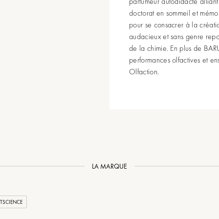
parfumeur autodidacte alliant 
doctorat en sommeil et mémoi
pour se consacrer à la créati
audacieux et sans genre repou
de la chimie. En plus de BARU
performances olfactives et ens
Olfaction.
LA MARQUE
TSCIENCE