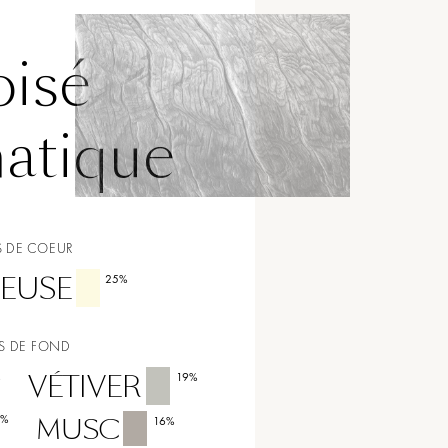
oisé
atique
 DE COEUR
EUSE
25
%
S DE FOND
VÉTIVER
%
19
%
9
%
MUSC
16
%