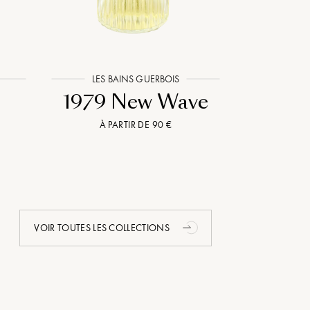
LES BAINS GUERBOIS
PAR
1979 New Wave
Le Pa
À PARTIR DE 90 €
À P
VOIR TOUTES LES COLLECTIONS