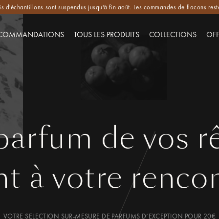
is d'échantillons sont suspendus jusqu'à fin août. Les commandes de flacons reste
COMMANDATIONS
TOUS LES PRODUITS
COLLECTIONS
OFF
parfum de vos r
nt à votre renco
VOTRE SELECTION SUR-MESURE DE PARFUMS D’EXCEPTION POUR 20€