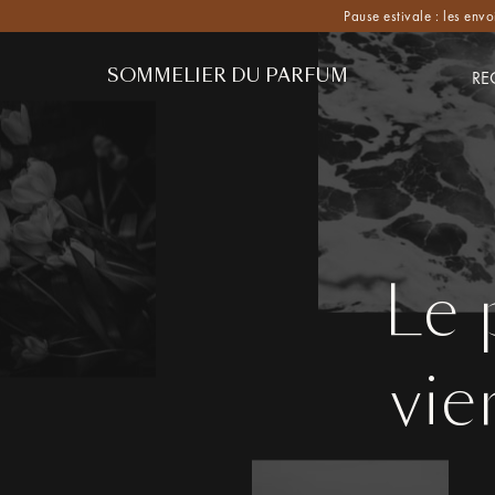
Pause estivale : les envo
SOMMELIER DU PARFUM
RE
Le 
vie