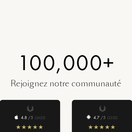
100,000+
Rejoignez notre communauté
4.8
/5
4.7
/5
(
2623
)
(
2532
)