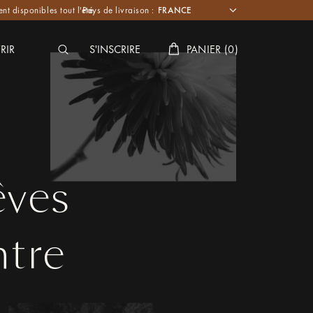
nt disponibles tout l'été.
Pays de livraison :
RIR
S'INSCRIRE
PANIER
(
0
)
êves
ntre