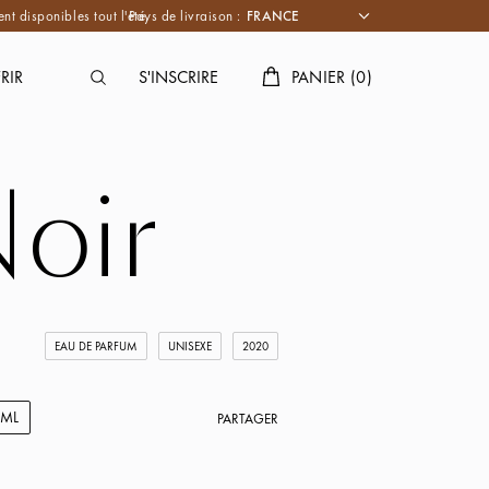
nt disponibles tout l'été.
Pays de livraison :
RIR
S'INSCRIRE
PANIER
(
0
)
oir
EAU DE PARFUM
UNISEXE
2020
5ML
PARTAGER