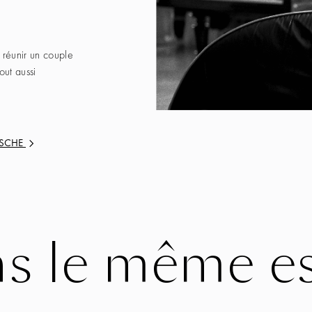
 réunir un couple
out aussi
ZSCHE
s le même es