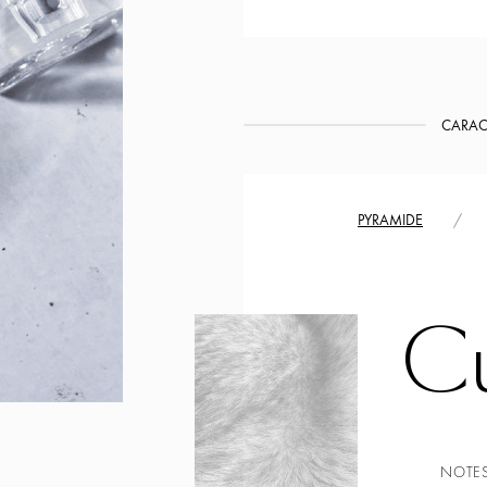
CARAC
PYRAMIDE
/
Cu
NOTES