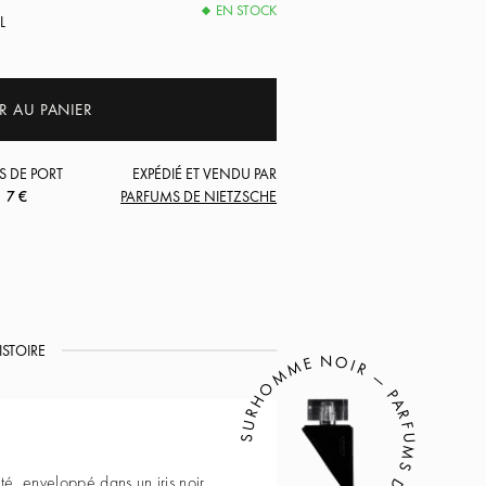
EN STOCK
L
R AU PANIER
S DE PORT
EXPÉDIÉ ET VENDU PAR
7 €
PARFUMS DE NIETZSCHE
ISTOIRE
SURHOMME NOIR — PARFUMS DE NIETZSCHE
até, enveloppé dans un iris noir