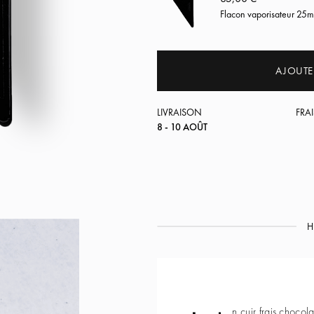
Flacon vaporisateur 25m
AJOUTE
LIVRAISON
FRAI
8 - 10 AOÛT
H
n cuir frais chocol