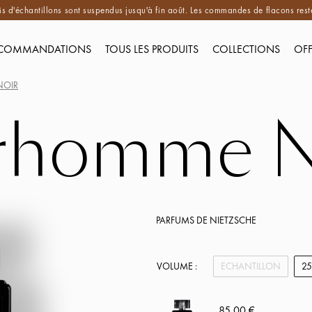
is d'échantillons sont suspendus jusqu'à fin août. Les commandes de flacons reste
COMMANDATIONS
TOUS LES PRODUITS
COLLECTIONS
OFF
NOIR
rhomme N
PARFUMS DE NIETZSCHE
VOLUME :
ECHANTILLON
2
85,00 €