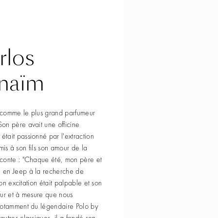
rlos
naïm
 comme le plus grand parfumeur
on père avait une officine
tait passionné par l'extraction
nsmis à son fils son amour de la
conte : "Chaque été, mon père et
 en Jeep à la recherche de
Son excitation était palpable et son
fur et à mesure que nous
notamment du légendaire Polo by
utres classiques, il a fondé son