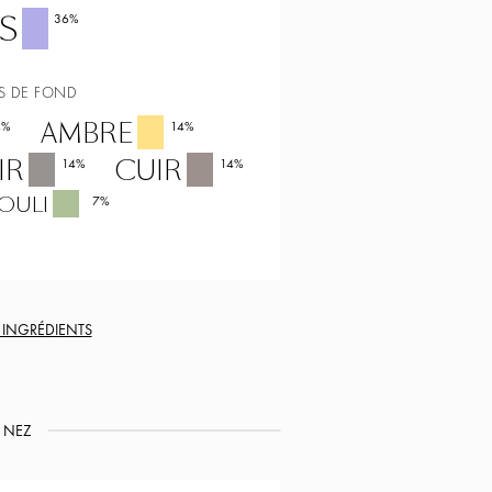
IS
36
%
S DE FOND
AMBRE
4
%
14
%
IR
CUIR
14
%
14
%
OULI
7
%
S INGRÉDIENTS
NEZ