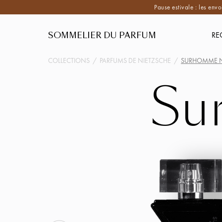
Pause estivale : les envo
SOMMELIER DU PARFUM
RE
COLLECTIONS
/
PARFUMS DE NIETZSCHE
/
SURHOMME 
Su