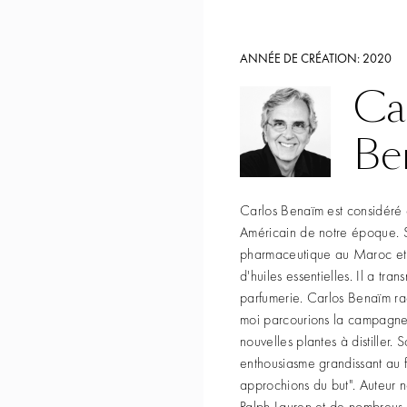
ANNÉE DE CRÉATION:
2020
Ca
Be
Carlos Benaïm est considéré
Américain de notre époque. S
pharmaceutique au Maroc et é
d'huiles essentielles. Il a tra
parfumerie. Carlos Benaïm ra
moi parcourions la campagne
nouvelles plantes à distiller. 
enthousiasme grandissant au 
approchions du but". Auteur 
Ralph Lauren et de nombreus a