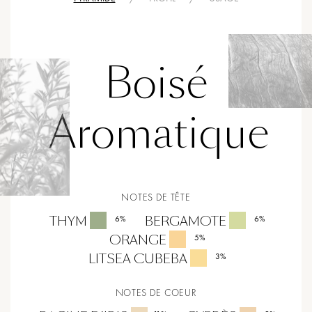
Boisé
Aromatique
NOTES DE TÊTE
THYM
BERGAMOTE
6
%
6
%
ORANGE
5
%
LITSEA CUBEBA
3
%
NOTES DE COEUR