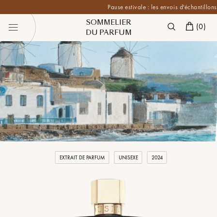
Pause estivale : les envois d'échantillons so
SOMMELIER
(
0
)
DU PARFUM
EXTRAIT DE PARFUM
UNISEXE
2024