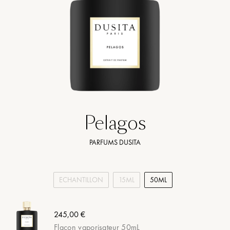
Pelagos
PARFUMS DUSITA
ECHANTILLON
15ML
50ML
245,00 €
Flacon vaporisateur 50mL