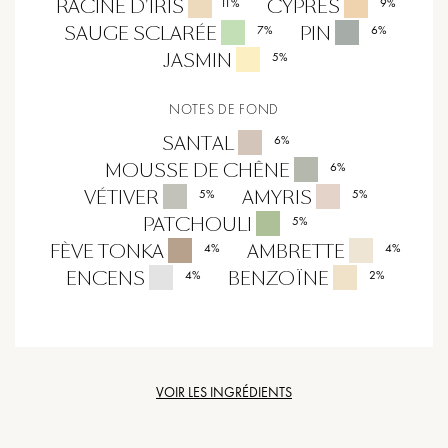
RACINE D'IRIS
CYPRÈS
11
%
9
%
SAUGE SCLARÉE
PIN
7
%
6
%
JASMIN
5
%
NOTES DE FOND
SANTAL
6
%
MOUSSE DE CHÊNE
6
%
VÉTIVER
AMYRIS
5
%
5
%
PATCHOULI
5
%
FÈVE TONKA
AMBRETTE
4
%
4
%
ENCENS
BENZOÏNE
4
%
2
%
VOIR LES INGRÉDIENTS