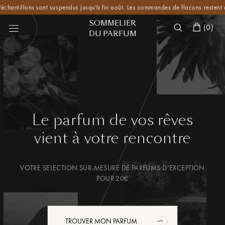
ntillons sont suspendus jusqu'à fin août. Les commandes de flacons restent disponi
SOMMELIER
(
0
)
DU PARFUM
Le parfum de vos rêves
vient à votre rencontre
VOTRE SELECTION SUR-MESURE DE PARFUMS D’EXCEPTION
POUR 20€
TROUVER MON PARFUM