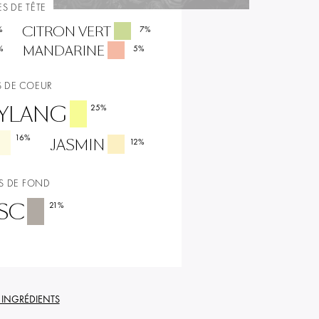
S DE TÊTE
CITRON VERT
%
7
%
MANDARINE
%
5
%
 DE COEUR
YLANG
25
%
16
%
JASMIN
12
%
S DE FOND
SC
21
%
S INGRÉDIENTS