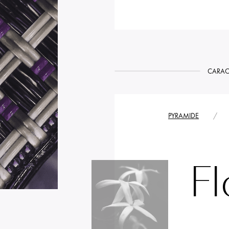
CARAC
PYRAMIDE
/
Fl