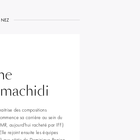
NEZ
ne
rmachidi
aitrise des compositions
 commence sa carrière au sein du
MR, aujourd'hui racheté par IFF)
lle rejoint ensuite les équipes
e) aux côtés de Dominique Ropion