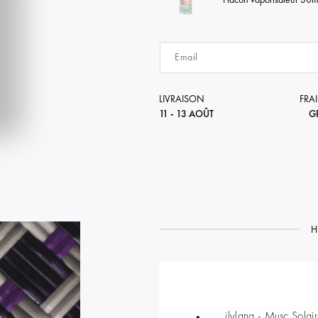
LIVRAISON
FRAI
11 - 13 AOÛT
G
H
ilylang - Musc Solai