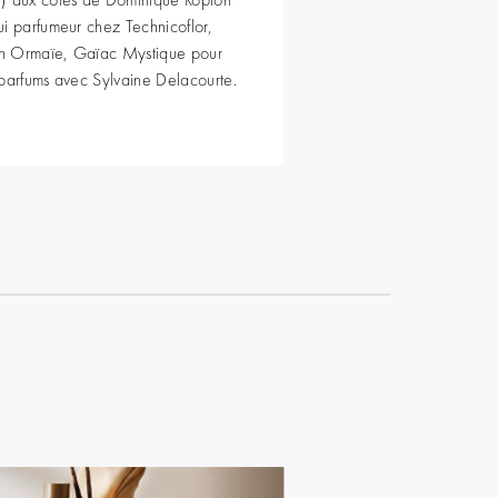
ui parfumeur chez Technicoflor,
on Ormaïe, Gaïac Mystique pour
 parfums avec Sylvaine Delacourte.