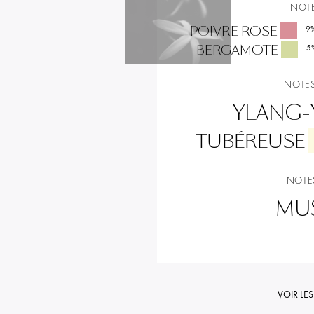
NOTE
POIVRE ROSE
9
BERGAMOTE
5
NOTES
YLANG-
TUBÉREUSE
NOTE
MU
VOIR LE