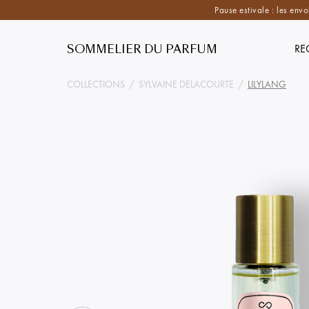
Pause estivale : les envo
SOMMELIER DU PARFUM
RE
COLLECTIONS
/
SYLVAINE DELACOURTE
/
LILYLANG