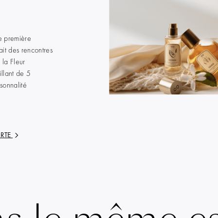
e première
ait des rencontres
 la Fleur
illant de 5
rsonnalité
RTE