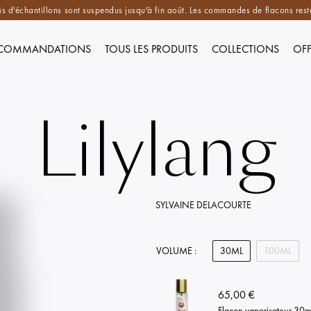
is d'échantillons sont suspendus jusqu'à fin août. Les commandes de flacons reste
COMMANDATIONS
TOUS LES PRODUITS
COLLECTIONS
OFF
Lilylang
SYLVAINE DELACOURTE
VOLUME :
30ML
100ML
65,00 €
Flacon vaporisateur 30