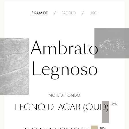
PIRAMIDE
/
PROFILO
/
USO
Ambrato
Legnoso
NOTE DI FONDO
LEGNO DI AGAR (OUD)
50
%
50
%