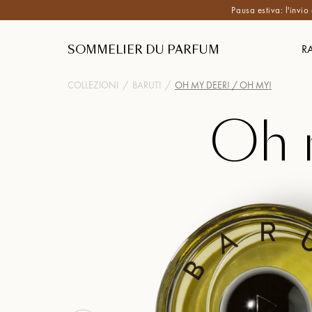
Pausa estiva: l'invio
SOMMELIER DU PARFUM
R
COLLEZIONI
/
BARUTI
/
OH MY DEER! / OH MY!
Oh 