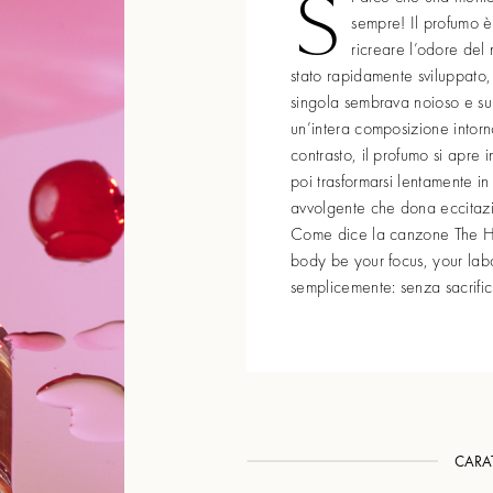
S
sempre! Il profumo 
ricreare l’odore del
stato rapidamente sviluppato,
singola sembrava noioso e sup
un’intera composizione intor
contrasto, il profumo si apre
poi trasformarsi lentamente i
avvolgente che dona eccitazi
Come dice la canzone The H
body be your focus, your labo
semplicemente: senza sacrifi
CARAT