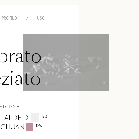
PROFILO
/
USO
rato
ziato
 DI TESTA
ALDEIDI
12
%
SICHUAN
12
%