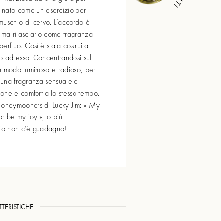
è nato come un esercizio per
 muschio di cervo. L’accordo è
 ma rilasciarlo come fragranza
erfluo. Così è stata costruita
no ad esso. Concentrandosi sul
 in modo luminoso e radioso, per
n una fragranza sensuale e
one e comfort allo stesso tempo.
oneymooners di Lucky Jim: « My
r be my joy », o più
cio non c’è guadagno!
TERISTICHE