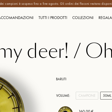
 dei campioni è sospeso fino a fine agosto. Gli ordini dei flaconi restano disponibi
ACCOMANDAZIONI
TUTTI I PRODOTTI
COLLEZIONI
REGALA
my deer! / Oh
BARUTI
VOLUME:
CAMPIONE
50ML
160,00 €