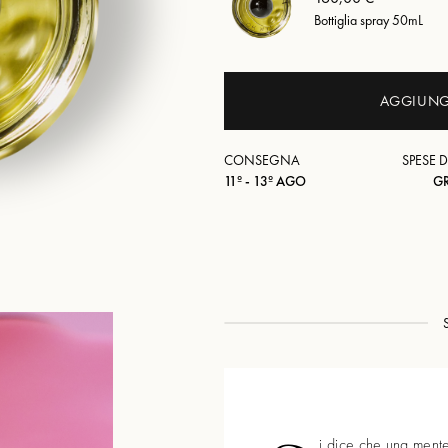
Bottiglia spray 50mL
AGGIUNGI
CONSEGNA
SPESE D
11º - 13º AGO
G
i dice che una mente