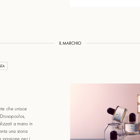
IL MARCHIO
NZA
nte che unisce
 Drosopoulos,
lizzati a mano in
onta una storia
e passione per i