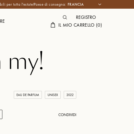
li per tutta l'estate!
Paese di consegna:
REGISTRO
RE
IL MIO CARRELLO
(
0
)
 my!
EAU DE PARFUM
UNISEX
2022
CONDIVIDI