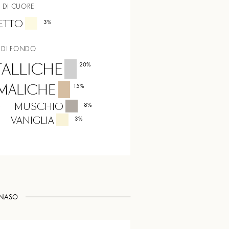
 DI CUORE
ETTO
3
%
 DI FONDO
ALLICHE
20
%
MALICHE
15
%
MUSCHIO
%
8
%
VANIGLIA
3
%
NASO