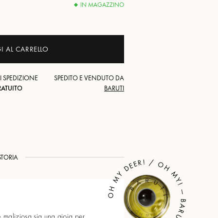
IN MAGAZZINO
 AL CARRELLO
I SPEDIZIONE
SPEDITO E VENDUTO DA
RATUITO
BARUTI
STORIA
OH MY DEER! / OH MY! — BARUTI
 maliziosa sia una gioia per