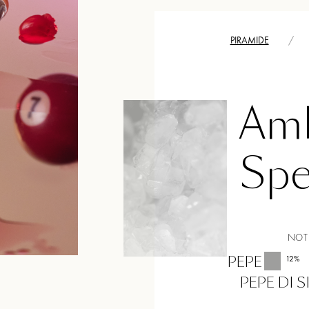
PIRAMIDE
/
Amb
Spe
NOTE
PEPE
12
%
PEPE DI 