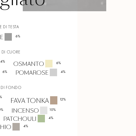
 DI TESTA
PE
6
%
 DI CUORE
14
%
OSMANTO
6
%
POMAROSE
6
%
4
%
 DI FONDO
%
FAVA TONKA
12
%
INCENSO
0
%
10
%
PATCHOULI
4
%
HIO
4
%