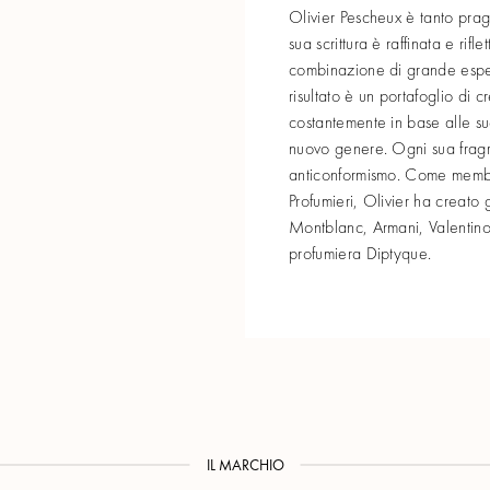
Olivier Pescheux è tanto pra
sua scrittura è raffinata e rifl
combinazione di grande esper
risultato è un portafoglio di 
costantemente in base alle su
nuovo genere. Ogni sua frag
anticonformismo. Come membro
Profumieri, Olivier ha creato 
Montblanc, Armani, Valentin
profumiera Diptyque.
IL MARCHIO