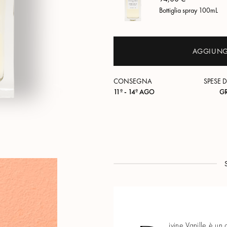
Bottiglia spray 100mL
AGGIUNGI
CONSEGNA
SPESE D
11º - 14º AGO
G
ivine Vanille è un