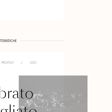
TERISTICHE
PROFILO
/
USO
rato
gliato