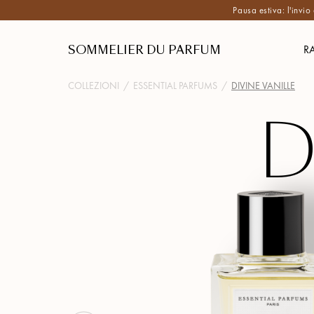
Pausa estiva: l'invio
SOMMELIER DU PARFUM
R
COLLEZIONI
/
ESSENTIAL PARFUMS
/
DIVINE VANILLE
D