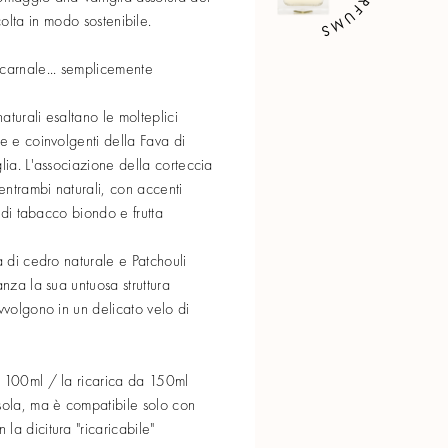
lta in modo sostenibile.
 carnale... semplicemente
turali esaltano le molteplici
he e coinvolgenti della Fava di
lia. L'associazione della corteccia
ntrambi naturali, con accenti
i di tabacco biondo e frutta
a di cedro naturale e Patchouli
anza la sua untuosa struttura
vvolgono in un delicato velo di
- 100ml / la ricarica da 150ml
sola, ma è compatibile solo con
la dicitura "ricaricabile"