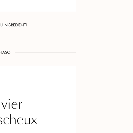
LI INGREDIENTI
NASO
vier
scheux