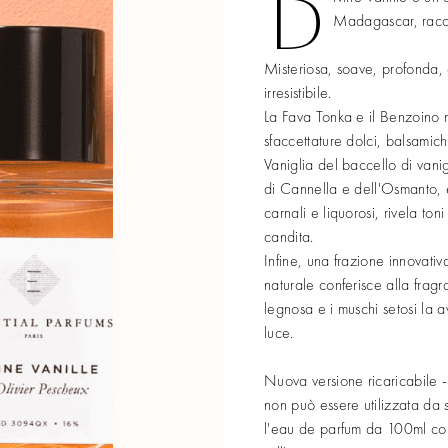
D
Madagascar, racco
Misteriosa, soave, profonda,
irresistibile.
La Fava Tonka e il Benzoino na
sfaccettature dolci, balsamic
Vaniglia del baccello di vanig
di Cannella e dell'Osmanto, e
carnali e liquorosi, rivela ton
candita.
Infine, una frazione innovativ
naturale conferisce alla fragr
legnosa e i muschi setosi la a
luce.
Nuova versione ricaricabile 
non può essere utilizzata da 
l'eau de parfum da 100ml con 