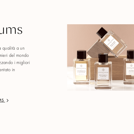
fums
a qualità a un
umieri del mondo
zzando i migliori
sentato in
MS