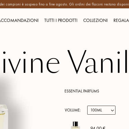
 dei campioni è sospeso fino a fine agosto. Gli ordini dei flaconi restano disponibi
ACCOMANDAZIONI
TUTTI I PRODOTTI
COLLEZIONI
REGALA
ivine Vanil
ESSENTIAL PARFUMS
VOLUME:
94,00 €