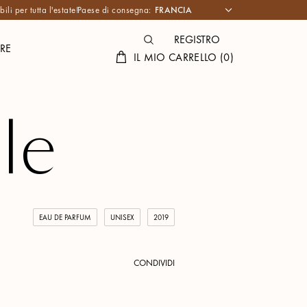
li per tutta l'estate!
Paese di consegna:
REGISTRO
RE
IL MIO CARRELLO
(
0
)
le
EAU DE PARFUM
UNISEX
2019
CONDIVIDI