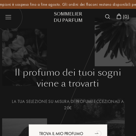
 è sospeso fino a fine agosto. Gli ordini dei flaconi restano disponibili per tutta 
SOMMELIER
(
0
)
DU PARFUM
Il profumo dei tuoi sogni
viene a trovarti
LA TUA SELEZIONE SU MISURA DI PROFUMI ECCEZIONALI A
20€
TROVA IL MIO PROFUMO