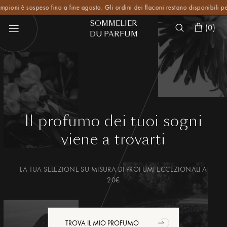
 è sospeso fino a fine agosto. Gli ordini dei flaconi restano disponibili per tutta 
SOMMELIER
(
0
)
DU PARFUM
Il profumo dei tuoi sogni
viene a trovarti
LA TUA SELEZIONE SU MISURA DI PROFUMI ECCEZIONALI A
20€
TROVA IL MIO PROFUMO