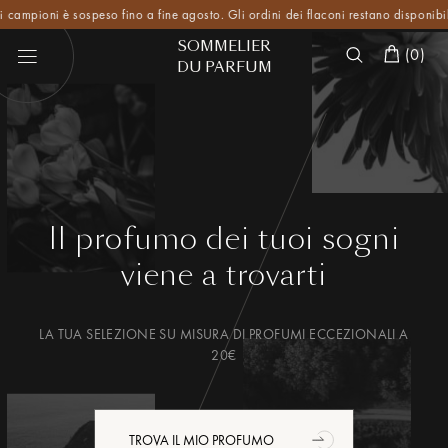
ioni è sospeso fino a fine agosto. Gli ordini dei flaconi restano disponibili per t
SOMMELIER
(
0
)
DU PARFUM
Il profumo dei tuoi sogni
viene a trovarti
LA TUA SELEZIONE SU MISURA DI PROFUMI ECCEZIONALI A
20€
TROVA IL MIO PROFUMO