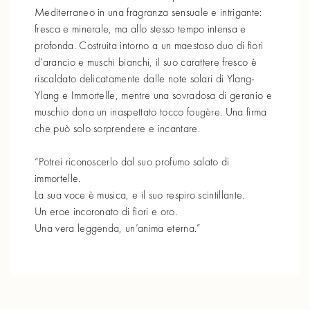
Mediterraneo in una fragranza sensuale e intrigante:
fresca e minerale, ma allo stesso tempo intensa e
profonda. Costruita intorno a un maestoso duo di fiori
d’arancio e muschi bianchi, il suo carattere fresco è
riscaldato delicatamente dalle note solari di Ylang-
Ylang e Immortelle, mentre una sovradosa di geranio e
muschio dona un inaspettato tocco fougère. Una firma
che può solo sorprendere e incantare.
“Potrei riconoscerlo dal suo profumo salato di
immortelle.
La sua voce è musica, e il suo respiro scintillante.
Un eroe incoronato di fiori e oro.
Una vera leggenda, un’anima eterna.”