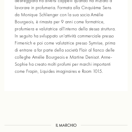
destreggiata tra diversi cappelli quando ha iniziato a
lavorare in profumeria. Formata alla Cinquième Sens
da Monique Schlienger con la sua socia Amélie
Bourgeois, è rimasta per 9 anni come formatrice,
profumiera e valutatrice all'interno della stessa struttura.
In seguito ha sviluppato un'attività commerciale presso
Firmenich e poi come valutatrice presso Symrise, prima
di entrare a far parte della società Flair al fianco delle
colleghe Amélie Bourgeois e Martine Denisot. Anne-
Sophie ha creato molti profumi per marchi importanti
come Frapin, Liquides imaginaires e Room 1015.
IL MARCHIO