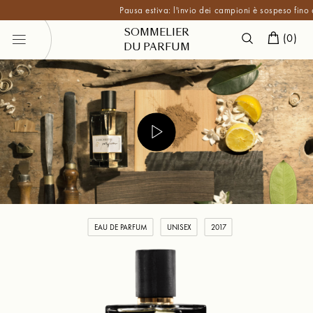
Pausa estiva: l'invio dei campioni è sospeso fino a fine
SOMMELIER
(
0
)
DU PARFUM
EAU DE PARFUM
UNISEX
2017