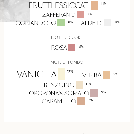
FRUTTI ESSICCATI
14
%
ZAFFERANO
9
%
CORIANDOLO
ALDEIDI
8
%
8
%
NOTE DI CUORE
ROSA
5
%
NOTE DI FONDO
VANIGLIA
17
%
MIRRA
12
%
BENZOINO
11
%
OPOPONAX SOMALO
9
%
CARAMELLO
7
%