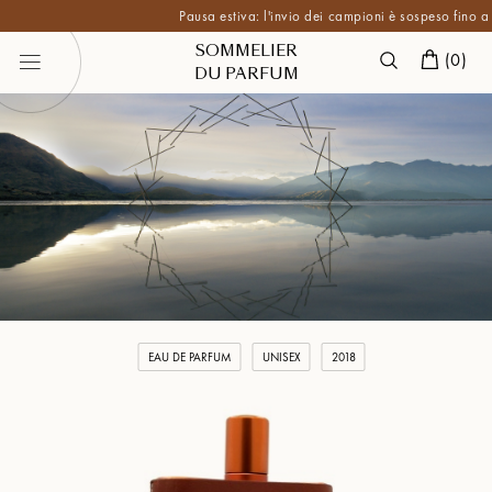
Pausa estiva: l'invio dei campioni è sospeso fino a fine a
SOMMELIER
(
0
)
DU PARFUM
EAU DE PARFUM
UNISEX
2018