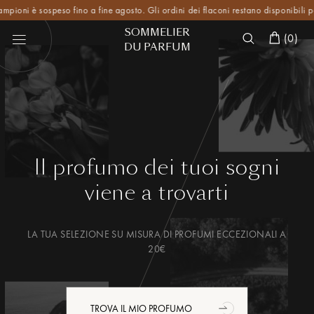
i è sospeso fino a fine agosto. Gli ordini dei flaconi restano disponibili per tutta
SOMMELIER
(
0
)
DU PARFUM
Il profumo dei tuoi sogni
viene a trovarti
LA TUA SELEZIONE SU MISURA DI PROFUMI ECCEZIONALI A
20€
TROVA IL MIO PROFUMO